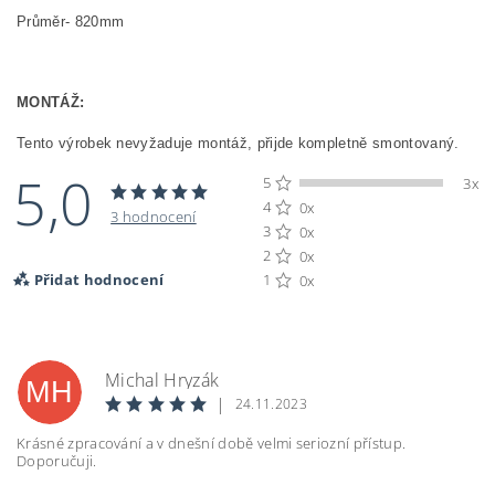
Průměr- 820mm
MONTÁŽ:
Tento výrobek nevyžaduje montáž, přijde kompletně smontovaný.
5,0
5
3x
4
0x
3 hodnocení
3
0x
2
0x
Přidat hodnocení
1
0x
Michal Hryzák
MH
|
24.11.2023
Krásné zpracování a v dnešní době velmi seriozní přístup.
Doporučuji.