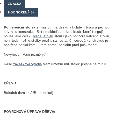
ZNAČKA
HODNOCENÍ (3)
Konferenční stolek z masivu
má desku v kulatém tvaru a pevnou
kovovou konstrukci. Set se skládá ze dvou kusů, které fungují
pouze jako celek.
Menší stolek
slouží jako podpora velkého stolku,
není tedy možné stolky použít samostatně. Kovová konstrukce je
opatřena podložkami, které chrání podlahu proti poškrábání.
Nevyhovují Vám rozměry?
Naše
zakázková výroba
Vám umožní mít stolek přesně na míru!
DŘEVO:
Buk/dub (kvalita A/B – rustikal)
POVRCHOVÁ ÚPRAVA DŘEVA: