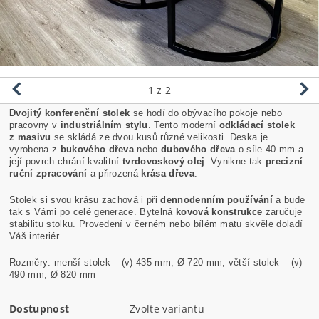
1
z 2
Dvojitý konferenční stolek
se hodí do obývacího pokoje nebo
pracovny v
industriálním stylu
. Tento moderní
odkládací stolek
z masivu
se skládá ze dvou kusů různé velikosti. Deska je
vyrobena z
bukového dřeva
nebo
dubového dřeva
o síle 40 mm a
její povrch chrání kvalitní
tvrdovoskový olej
. Vynikne tak
precizní
ruční zpracování
a přirozená
krása dřeva
.
Stolek si svou krásu zachová i při
dennodenním používání
a bude
tak s Vámi po celé generace. Bytelná
kovová konstrukce
zaručuje
stabilitu stolku. Provedení v černém nebo bílém matu skvěle doladí
Váš interiér.
Rozměry: menší stolek – (v) 435 mm, Ø 720 mm, větší stolek – (v)
490 mm, Ø 820 mm
Dostupnost
Zvolte variantu