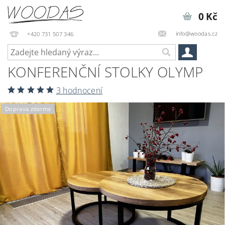
0 Kč
info@woodas.cz
+420 731 507 346
KONFERENČNÍ STOLKY OLYMP
3 hodnocení
Doprava zdarma