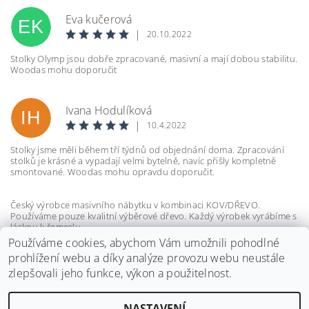
Eva kučerová
EK
|
20.10.2022
Stolky Olymp jsou dobře zpracované, masivní a mají dobou stabilitu.
Woodas mohu doporučit
Vložením hodnocení souhlasíte s
podmínkami
ochrany osobních údajů
Ivana Hodulíková
IH
|
10.4.2022
Stolky jsme měli během tří týdnů od objednání doma. Zpracování
stolků je krásné a vypadají velmi bytelně, navíc přišly kompletně
smontované. Woodas mohu opravdu doporučit.
Český výrobce masivního nábytku v kombinaci KOV/DŘEVO.
Používáme pouze kvalitní výběrové dřevo. Každý výrobek vyrábíme s
láskou k řemeslu.
Používáme cookies, abychom Vám umožnili pohodlné
prohlížení webu a díky analýze provozu webu neustále
zlepšovali jeho funkce, výkon a použitelnost.
NASTAVENÍ