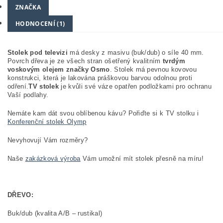
ZNAČKA
HODNOCENÍ (1)
Stolek pod televizi
má desky z masivu (buk/dub) o síle 40 mm.
Povrch dřeva je ze všech stran ošetřený kvalitním
tvrdým
voskovým olejem značky Osmo
. Stolek má pevnou kovovou
konstrukci, která je lakována práškovou barvou odolnou proti
odření.
TV stolek
je kvůli své váze opatřen podložkami pro ochranu
Vaší podlahy.
Nemáte kam dát svou oblíbenou kávu? Pořiďte si k TV stolku i
Konferenční stolek Olymp
Nevyhovují Vám rozměry?
Naše
zakázková výroba
Vám umožní mít stolek přesně na míru!
DŘEVO:
Buk/dub (kvalita A/B – rustikal)