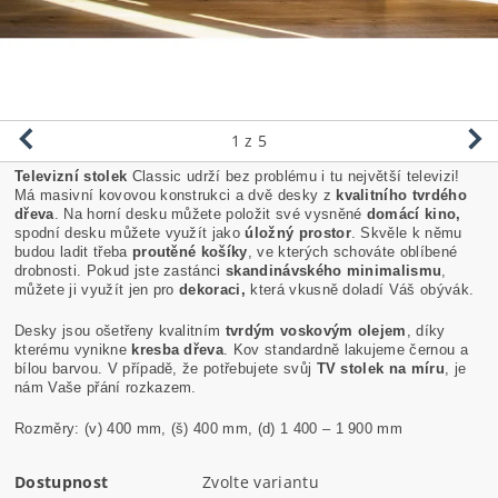
1
z 5
Televizní stolek
Classic udrží bez problému i tu největší televizi!
Má masivní kovovou konstrukci a dvě desky z
kvalitního tvrdého
dřeva
. Na horní desku můžete položit své vysněné
domácí kino,
spodní desku můžete využít jako
úložný prostor
. Skvěle k němu
budou ladit třeba
proutěné košíky
, ve kterých schováte oblíbené
drobnosti. Pokud jste zastánci
skandinávského minimalismu
,
můžete ji využít jen pro
dekoraci,
která vkusně doladí Váš obývák.
Desky jsou ošetřeny kvalitním
tvrdým voskovým olejem
, díky
kterému vynikne
kresba dřeva
. Kov standardně lakujeme černou a
bílou barvou. V případě, že potřebujete svůj
TV stolek na míru
, je
nám Vaše přání rozkazem.
Rozměry: (v) 400 mm, (š) 400 mm, (d) 1 400 – 1 900 mm
Dostupnost
Zvolte variantu