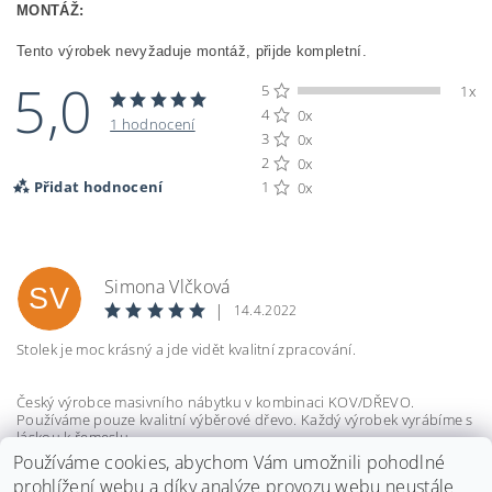
MONTÁŽ:
Tento výrobek nevyžaduje montáž, přijde kompletní.
5,0
5
1x
4
0x
1 hodnocení
3
0x
2
0x
Přidat hodnocení
1
0x
Simona Vlčková
SV
|
14.4.2022
Stolek je moc krásný a jde vidět kvalitní zpracování.
Český výrobce masivního nábytku v kombinaci KOV/DŘEVO.
Používáme pouze kvalitní výběrové dřevo. Každý výrobek vyrábíme s
láskou k řemeslu.
Používáme cookies, abychom Vám umožnili pohodlné
prohlížení webu a díky analýze provozu webu neustále